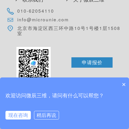
010-62054110
info@microunie.com
北京市海淀区西三环中路10号1号楼1层1508
室
申请报价
×
官方公众号
欢迎访问微辰三维，请问有什么可以帮您？
版权所有 © 达索SOLIDWORKS代理商微辰三维
京ICP备
2021002380号-1
网站地图
现在咨询
稍后再说
京公网安备 11010802040372号