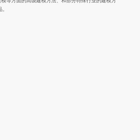
体建模等方面的高级建模方法、和部分特殊行业的建模方
品。